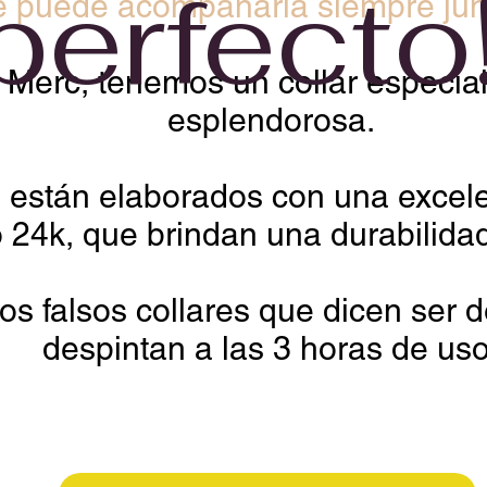
perfecto
le puede acompañarla siempre jun
Merc, tenemos un collar especia
esplendorosa.
s están elaborados con una excel
 24k, que brindan una durabilidad
os falsos collares que dicen ser 
despintan a las 3 horas de us