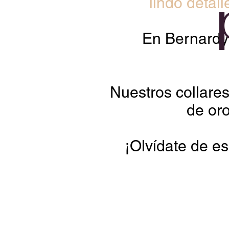
lindo detal
En Bernardy 
Nuestros collare
de oro
¡Olvídate de es