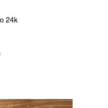
o 24k
c