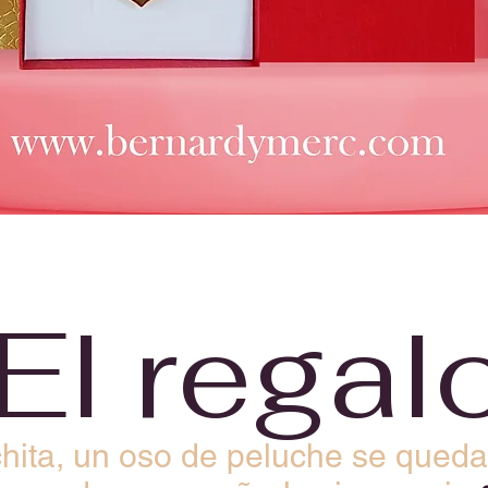
¡El regal
hita, un oso de peluche se queda