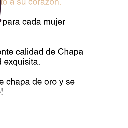
!
to a su corazón.
l para cada mujer
ente calidad de Chapa
 exquisita.
de chapa de oro y se
o!