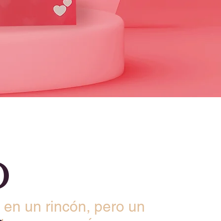
o
 en un rincón, pero un