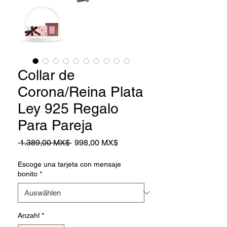
Collar de
Corona/Reina Plata
Ley 925 Regalo
Para Pareja
Standardpreis
Sale-
 1.389,00 MX$ 
998,00 MX$
Preis
Escoge una tarjeta con mensaje
bonito
*
Anzahl
*