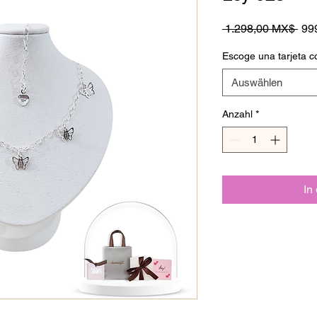
Sta
 1.298,00 MX$ 
99
Escoge una tarjeta c
Auswählen
Anzahl
*
In