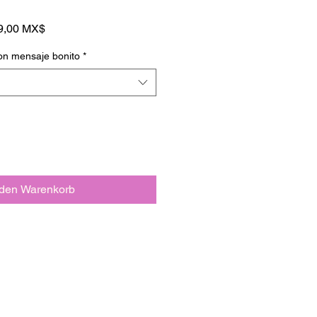
ndardpreis
Sale-
9,00 MX$
Preis
on mensaje bonito
*
 den Warenkorb