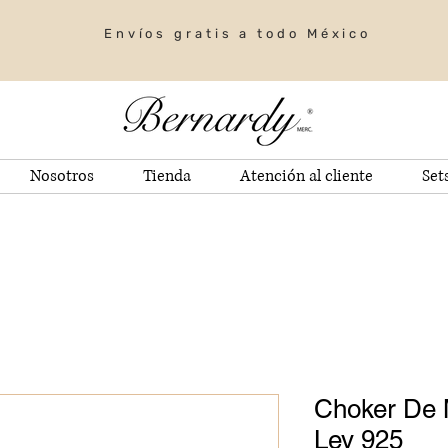
Envíos gratis a todo México
Nosotros
Tienda
Atención al cliente
Set
Choker De 
Ley 925