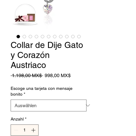
Collar de Dije Gato
y Corazón
Austriaco
Standardpreis
Sale-
 1.198,00 MX$ 
998,00 MX$
Preis
Escoge una tarjeta con mensaje
bonito
*
Anzahl
*