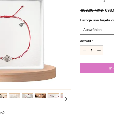
Stand
 898,00 MX$ 
698,
Escoge una tarjeta c
Auswählen
Anzahl
*
In
to?