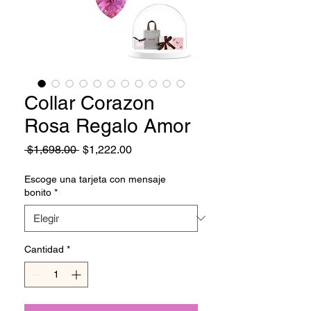
Collar Corazon
Rosa Regalo Amor
Precio
Precio
 $1,698.00 
$1,222.00
de
oferta
Escoge una tarjeta con mensaje
bonito
*
Cantidad
*