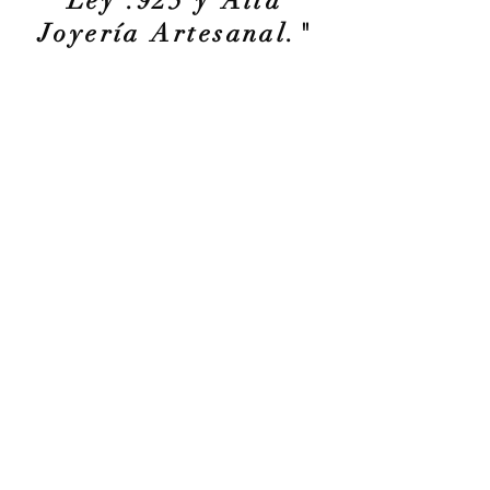
Ley .925 y Alta
Joyería Artesanal."