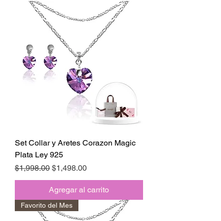
Set Collar y Aretes Corazon Magic
Plata Ley 925
Precio
Precio de oferta
$1,998.00
$1,498.00
Agregar al carrito
Favorito del Mes