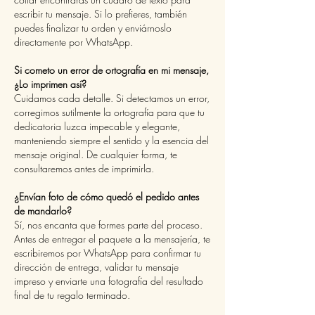
escribir tu mensaje. Si lo prefieres, también
puedes finalizar tu orden y enviárnoslo
directamente por WhatsApp.
Si cometo un error de ortografía en mi mensaje,
¿Lo imprimen así?
Cuidamos cada detalle. Si detectamos un error,
corregimos sutilmente la ortografía para que tu
dedicatoria luzca impecable y elegante,
manteniendo siempre el sentido y la esencia del
mensaje original. De cualquier forma, te
consultaremos antes de imprimirla.
¿Envían foto de cómo quedó el pedido antes
de mandarlo?
Sí, nos encanta que formes parte del proceso.
Antes de entregar el paquete a la mensajería, te
escribiremos por WhatsApp para confirmar tu
dirección de entrega, validar tu mensaje
impreso y enviarte una fotografía del resultado
final de tu regalo terminado.