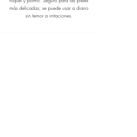
níquel y plomo. Seguro para las pieles
más delicadas; se puede usar a diario
sin temor a irritaciones.
Esa sonrisa espontánea, el
suspiro al leer la tarjeta y
el abrazo de amor son la
verdadera obra de arte que
estás a punto de regalar."