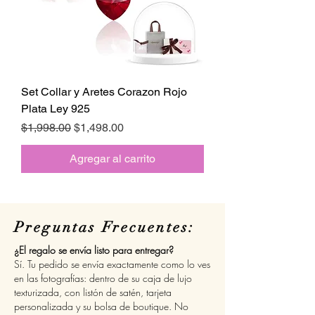
Set Collar y Aretes Corazon Rojo
Plata Ley 925
Precio
Precio de oferta
$1,998.00
$1,498.00
Agregar al carrito
Preguntas Frecuentes:
¿El regalo se envía listo para entregar?
Sí. Tu pedido se envía exactamente como lo ves
en las fotografías: dentro de su caja de lujo
texturizada, con listón de satén, tarjeta
personalizada y su bolsa de boutique. No