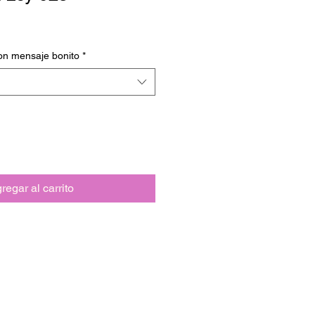
on mensaje bonito
*
regar al carrito