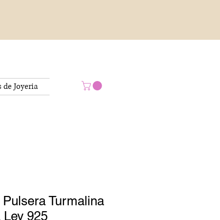
s de Joyeria
y Pulsera Turmalina
 Ley 925