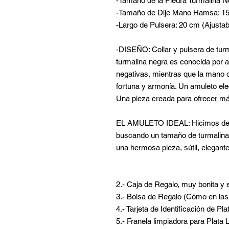
-Tamaño de la Piedra Turmalina 
-Tamaño de Dije Mano Hamsa: 
-Largo de Pulsera: 20 cm (Ajustab
-DISEÑO: Collar y pulsera de tur
turmalina negra es conocida por a
negativas, mientras que la mano
fortuna y armonía. Un amuleto eleg
Una pieza creada para ofrecer má
EL AMULETO IDEAL: Hicimos de es
buscando un tamaño de turmalina 
una hermosa pieza, sútil, elegante
2.- Caja de Regalo, muy bonita y 
3.- Bolsa de Regalo (Cómo en las 
4.- Tarjeta de Identificación de Pl
5.- Franela limpiadora para Plata 