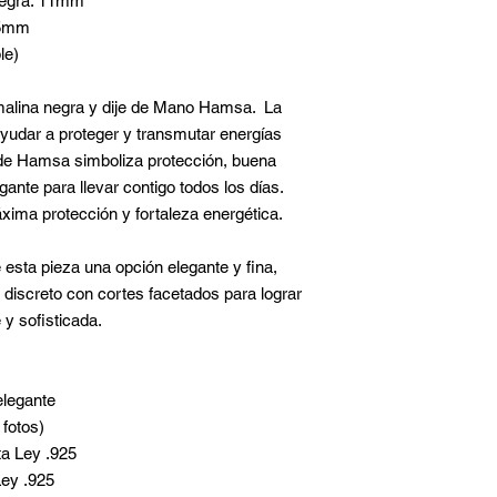
Negra: 11mm
15mm
le)
malina negra y dije de Mano Hamsa. La
yudar a proteger y transmutar energías
 de Hamsa simboliza protección, buena
ante para llevar contigo todos los días.
xima protección y fortaleza energética.
ta pieza una opción elegante y fina,
discreto con cortes facetados para lograr
 y sofisticada.
elegante
fotos)
ata Ley .925
Ley .925