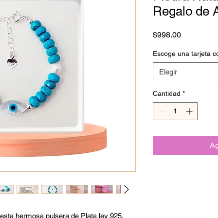
Regalo de A
Precio
$998.00
Escoge una tarjeta c
Elegir
Cantidad
*
Ag
 esta hermosa pulsera de Plata ley 925,