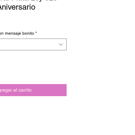
niversario
on mensaje bonito
*
regar al carrito