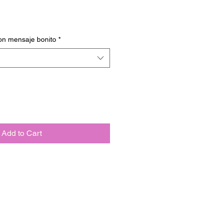
on mensaje bonito
*
Add to Cart