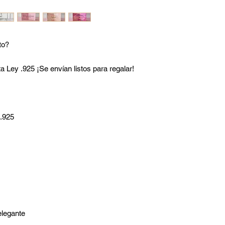
to?
 Ley .925 ¡Se envían listos para regalar!
 .925
elegante