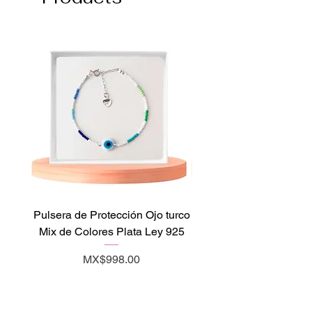
Pulsera de Protección Ojo turco
Pulsera de Zafiro Y
Mix de Colores Plata Ley 925
Abundancia Plata Le
Price
MX$998.00