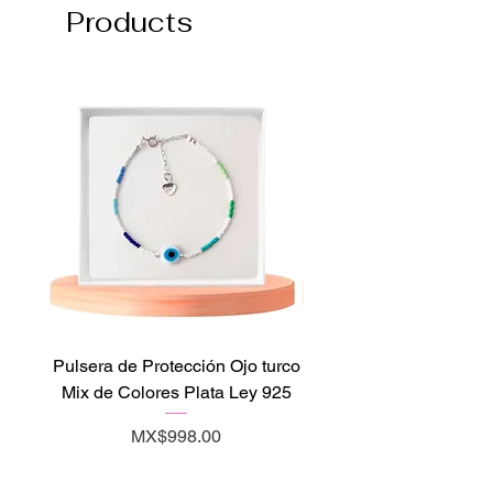
Products
Pulsera de Protección Ojo turco
Pulsera de Zafiro Y
Mix de Colores Plata Ley 925
Abundancia Plata Le
Price
MX$998.00